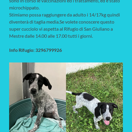
sono in corso le vaccinazioni ed i trattamenti, ed è stato
microchippato.
Stimiamo possa raggiungere da adulto i 14/17kg quindi
diventerà di taglia media.Se volete conoscere questo
super cucciolo vi aspetta al Rifugio di San Giuliano a
Mestre dalle 14.00 alle 17.00 tutti i giorni.
Info Rifugio: 3296799926