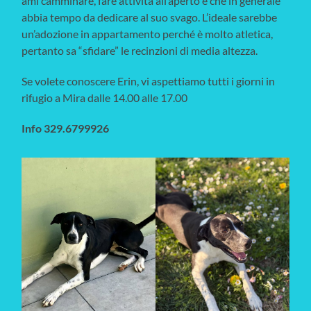
ami camminare, fare attività all’aperto e che in generale
abbia tempo da dedicare al suo svago. L’ideale sarebbe
un’adozione in appartamento perché è molto atletica,
pertanto sa “sfidare” le recinzioni di media altezza.
Se volete conoscere Erin, vi aspettiamo tutti i giorni in
rifugio a Mira dalle 14.00 alle 17.00
Info 329.6799926