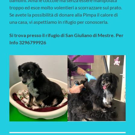
bambini. Ama le coccole ma senza essere manipolata
troppo ed esce molto volentieri a scorrazzare sul prato.
Se avete la possibilità di donare alla Pimpa il calore di
una casa, vi aspettiamo in rifugio per conoscerla.
Si trova presso il rifugio di San Giuliano di Mestre. Per
Info 3296799926