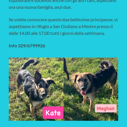
Equilibrate e socievoli anche con gli altri cani, aspettano
ora una nuova famiglia, anzi due.
Se volete conoscere queste due bellissime principesse, vi
aspettiamo in rifugio a San Giuliano a Mestre presso il
dalle 14.00 alle 17.00 tutti i giorni della settimana.
Info 329/6799926