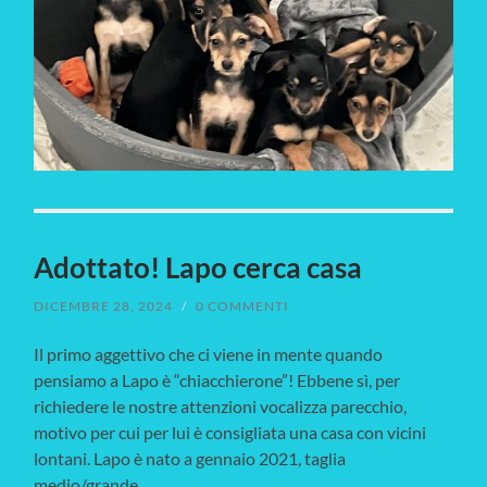
Adottato! Lapo cerca casa
DICEMBRE 28, 2024
/
0 COMMENTI
Il primo aggettivo che ci viene in mente quando
pensiamo a Lapo è “chiacchierone”! Ebbene sì, per
richiedere le nostre attenzioni vocalizza parecchio,
motivo per cui per lui è consigliata una casa con vicini
lontani. Lapo è nato a gennaio 2021, taglia
medio/grande.