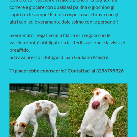
correre e giocare con qualsiasi pallina o giochino gli
capiti tra le zampe! È molto rispettoso e bravo con gli
altri cani ed è veramente dolcissimo con le persone!!
Sverminato, negativo alla filaria e in regola con le
vaccinazioni, è obbligatoria la sterilizzazione e la visita di
preaffido.
Si trova presso il Rifugio di San Giuliano Mestre.
Ti piacerebbe conoscerlo? Contattaci al 3296799926