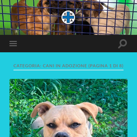
Enpa
Mira
Attiva/
Attiva/disattiva
il
il
campo
menu
di
sui
ricerca
CATEGORIA:
CANI IN ADOZIONE
(PAGINA 1 DI 8)
dispositivi
mobili