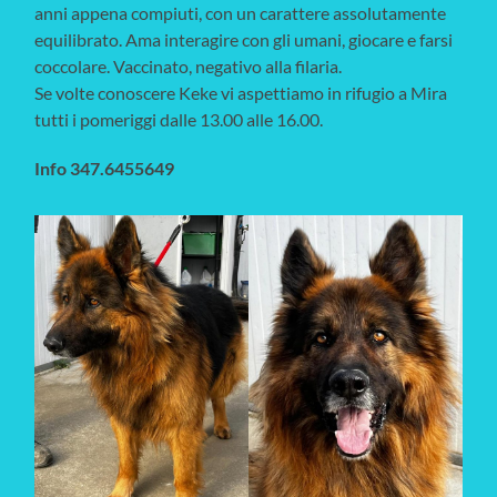
anni appena compiuti, con un carattere assolutamente
equilibrato. Ama interagire con gli umani, giocare e farsi
coccolare. Vaccinato, negativo alla filaria.
Se volte conoscere Keke vi aspettiamo in rifugio a Mira
tutti i pomeriggi dalle 13.00 alle 16.00.
Info 347.6455649