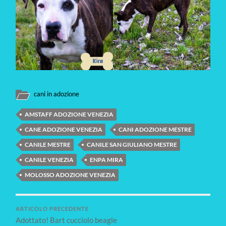
cani in adozione
AMSTAFF ADOZIONE VENEZIA
CANE ADOZIONE VENEZIA
CANI ADOZIONE MESTRE
CANILE MESTRE
CANILE SAN GIULIANO MESTRE
CANILE VENEZIA
ENPA MIRA
MOLOSSO ADOZIONE VENEZIA
ARTICOLO PRECEDENTE
Adottato! Bart cucciolo beagle