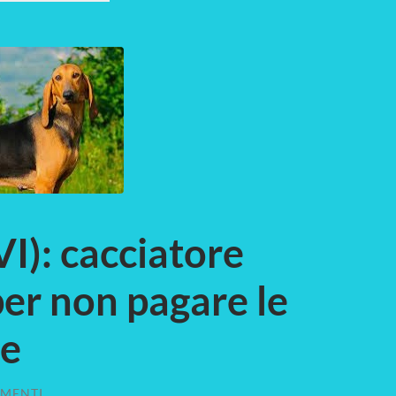
I): cacciatore
per non pagare le
ie
MENTI