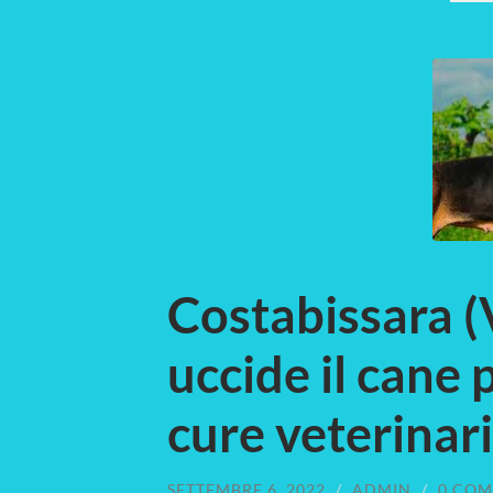
Costabissara (V
uccide il cane 
cure veterinar
SETTEMBRE 6, 2022
/
ADMIN
/
0 COM