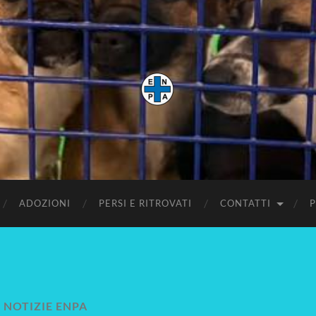
Enpa
Mira
ADOZIONI
PERSI E RITROVATI
CONTATTI
P
:
NOTIZIE ENPA