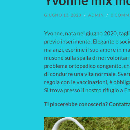
Yvonne mix m
GIUGNO 13, 2023
/
ADMIN
/
0 COMM
Yvonne, nata nel giugno 2020, tagl
previo inserimento. Elegante e soci
ma anzi, esprime il suo amore in ma
musone sulla spalla di noi volontari
problema ortopedico congenito, che
di condurre una vita normale. Svermin
regola con le vaccinazioni, è obbliga
Si trova presso il nostro rifugio a E
Ti piacerebbe conoscerla? Contatt