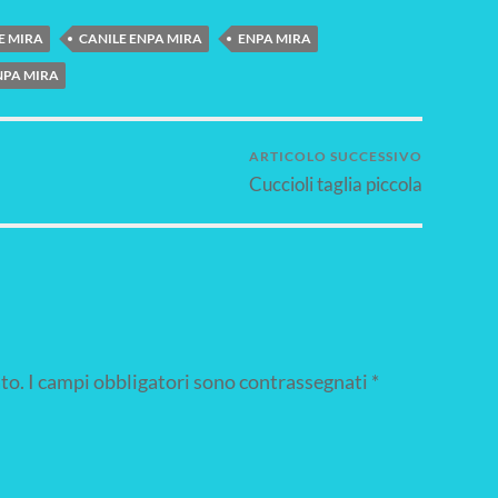
E MIRA
CANILE ENPA MIRA
ENPA MIRA
NPA MIRA
ARTICOLO SUCCESSIVO
Cuccioli taglia piccola
to.
I campi obbligatori sono contrassegnati
*