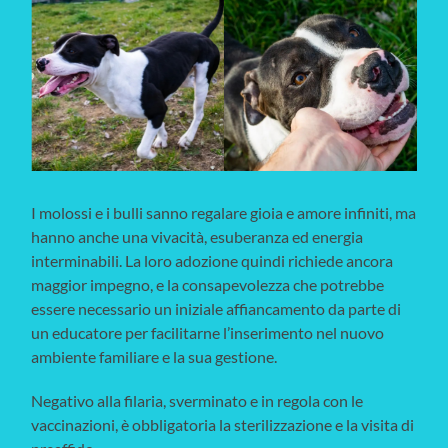
I molossi e i bulli sanno regalare gioia e amore infiniti, ma
hanno anche una vivacità, esuberanza ed energia
interminabili. La loro adozione quindi richiede ancora
maggior impegno, e la consapevolezza che potrebbe
essere necessario un iniziale affiancamento da parte di
un educatore per facilitarne l’inserimento nel nuovo
ambiente familiare e la sua gestione.
Negativo alla filaria, sverminato e in regola con le
vaccinazioni, è obbligatoria la sterilizzazione e la visita di