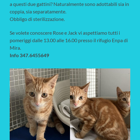
a questi due gattini? Naturalmente sono adottabili sia in
coppia, sia separatamente.
Obbligo di sterilizzazione.
Se volete conoscere Rose e Jack vi aspettiamo tutti i
pomeriggi dalle 13.00 alle 16.00 presso il rifugio Enpa di
Mira.
Info 347.6455649