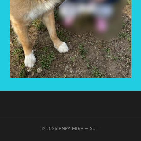
© 2026
ENPA MIRA
—
SU ↑