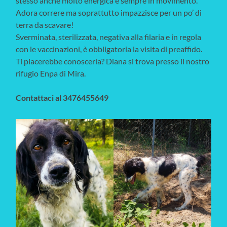
stesso anche molto energica e sempre in movimento.
Adora correre ma soprattutto impazzisce per un po’ di
terra da scavare!
Sverminata, sterilizzata, negativa alla filaria e in regola
con le vaccinazioni, è obbligatoria la visita di preaffido.
Ti piacerebbe conoscerla? Diana si trova presso il nostro
rifugio Enpa di Mira.
Contattaci al 3476455649