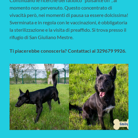
Continuano le ricerche del fatidico “pulsante off”, al
momento non pervenuto. Questo concentrato di
vivacità però, nei momenti di pausa sa essere dolcissima!
Sverminata e in regola con le vaccinazioni, è obbligatoria
la sterilizzazione e la visita di preaffido. Si trova presso il
rifugio di San Giuliano Mestre.
Ti piacerebbe conoscerla? Contattaci al 329679 9926.